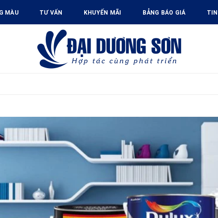
G MÀU
TƯ VẤN
KHUYẾN MÃI
BẢNG BÁO GIÁ
TIN