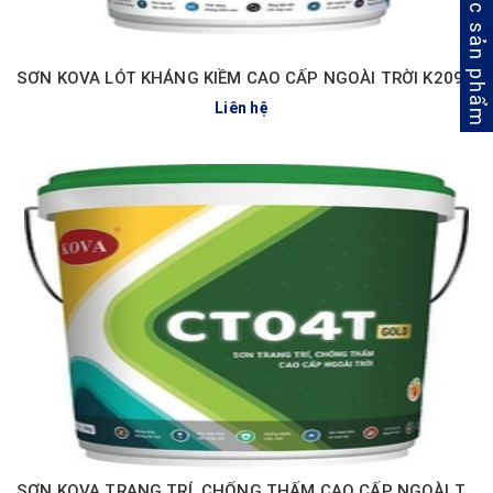
Lọc sản phẩm
SƠN KOVA LÓT KHÁNG KIỀM CAO CẤP NGOÀI TRỜI K209-GOLD
Liên hệ
SƠN KOVA TRANG TRÍ, CHỐNG THẤM CAO CẤP NGOÀI TRỜI CT04T-GOLD