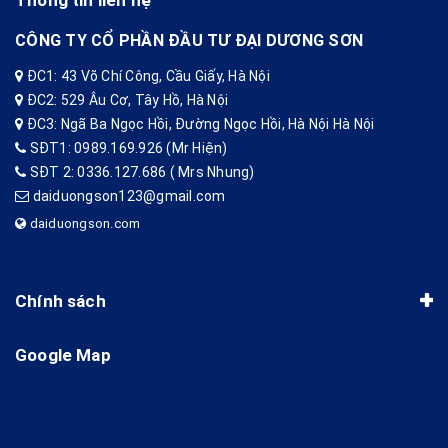
Thông tin liên hệ
CÔNG TY CỔ PHẦN ĐẦU TƯ ĐẠI DƯƠNG SƠN
ĐC1: 43 Võ Chí Công, Cầu Giấy, Hà Nội
ĐC2: 529 Âu Cơ, Tây Hồ, Hà Nội
ĐC3: Ngã Ba Ngọc Hồi, Đường Ngọc Hồi, Hà Nội Hà Nội
SĐT1: 0989.169.926 (Mr Hiện)
SĐT 2: 0336.127.686 ( Mrs Nhung)
daiduongson123@gmail.com
daiduongson.com
Chính sách
Google Map