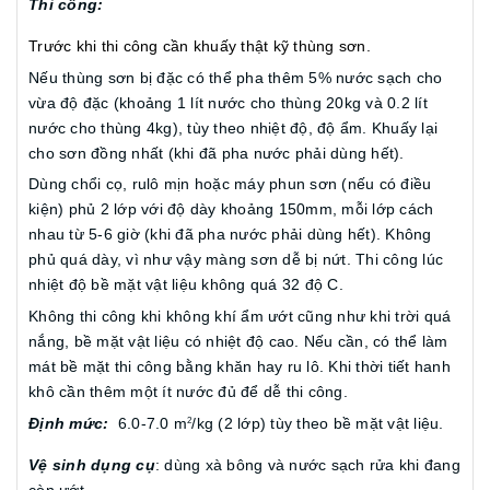
Thi công:
Trước khi thi công cần khuấy thật kỹ thùng sơn.
Nếu thùng sơn bị đặc có thể pha thêm 5% nước sạch cho
vừa độ đặc (khoảng 1 lít nước cho thùng 20kg và 0.2 lít
nước cho thùng 4kg), tùy theo nhiệt độ, độ ẩm. Khuấy lại
cho sơn đồng nhất (khi đã pha nước phải dùng hết).
Dùng chổi cọ, rulô mịn hoặc máy phun sơn (nếu có điều
kiện) phủ 2 lớp với độ dày khoảng 150mm, mỗi lớp cách
nhau từ 5-6 giờ (khi đã pha nước phải dùng hết). Không
phủ quá dày, vì như vậy màng sơn dễ bị nứt. Thi công lúc
nhiệt độ bề mặt vật liệu không quá 32 độ C.
Không thi công khi không khí ẩm ướt cũng như khi trời quá
nắng, bề mặt vật liệu có nhiệt độ cao. Nếu cần, có thể làm
mát bề mặt thi công bằng khăn hay ru lô. Khi thời tiết hanh
khô cần thêm một ít nước đủ để dễ thi công.
Định mức:
6.0-7.0 m
/kg (2 lớp) tùy theo bề mặt vật liệu.
2
Vệ sinh dụng cụ
: dùng xà bông và nước sạch rửa khi đang
còn ướt.