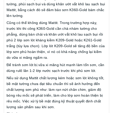
tường, phủi sạch bụi và dùng khăn ướt vắt khô lau sạch bụi
Mattit, bằng cách đó sẽ đảm bảo sơn K360-Gold bám chắc
lên tường.
Cũng có thể không dùng Mattit. Trong trường hợp này,
trước khi thi công K360-Gold cần chà nhám tường cho
phẳng, dùng bàn chải và khăn ướt vắt khô lau sạch bụi rồi
phủ 2 lớp sơn lót kháng kiềm K209-Gold hoặc K261-Gold
trắng (tùy lựa chọn). Lớp lót K209-Gold sẽ tăng độ bền của
lớp sơn phủ hoàn thiện, vì nó có khả năng chống lại kiềm
do vữa xi măng ngấm ra.
Để tránh sơn lót bị vữa xi măng hút mạnh làm tốn sơn, cần
dùng rulô lăn 1-2 lớp nước sạch trước khi phủ sơn lót.
Nếu sử dụng Mattit chất lượng kém hoặc sơn lót không tốt,
bề mặt tường chưa đạt tiêu chuẩn thì sẽ ảnh hưởng đến
chất lượng sơn phủ như: làm rạn nứt chân chim, giảm độ
bóng rêu mốc sẽ phát triển, làm cho lớp sơn hoàn thiện bị
rêu mốc. Việc xử lý bề mặt đúng kỹ thuật quyết định chất
lượng sản phẩm sau khi sơn.