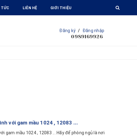
 TỨC
LIÊN HỆ
GIỚI THIỆU
Đăng ký
/
Đăng nhập
0989169926
nh với gam mầu 1024 , 12083 ...
ới gam mầu 1024 , 12083 ... Hãy để phòng ngủ là nơi