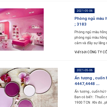
2021-05-06
Phòng ngủ màu h
; 3183
Phòng ngủ màu hồng 
phòng ngủ màu hồng 
cảm và đầy sự lãng 
Viết bởi
CÔNG TY CỔ
2021-05-06
Ấn tượng , cuốn 
4447,4448 ...
Ấn tượng , cuốn hút 
Bạn có biết : Thuốc
1900 TCN . Khi đó , p