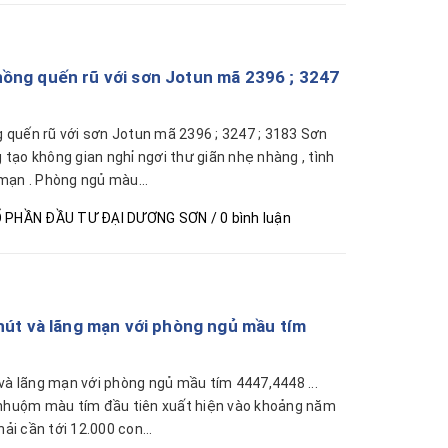
ồng quến rũ với sơn Jotun mã 2396 ; 3247
quến rũ với sơn Jotun mã 2396 ; 3247 ; 3183 Sơn
tạo không gian nghỉ ngơi thư giãn nhẹ nhàng , tình
mạn . Phòng ngủ màu...
 PHẦN ĐẦU TƯ ĐẠI DƯƠNG SƠN
/ 0 bình luận
hút và lãng mạn với phòng ngủ mầu tím
và lãng mạn với phòng ngủ mầu tím 4447,4448 ...
 nhuộm màu tím đầu tiên xuất hiện vào khoảng năm
hải cần tới 12.000 con...