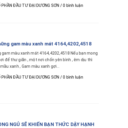
 PHẦN ĐẦU TƯ ĐẠI DƯƠNG SƠN
/ 0 bình luận
hững gam màu xanh mát 4164,4202,4518
g gam màu xanh mát 4164,4202,4518 Nếu bạn mong
i để thư giãn , một nơi chốn yên bình , êm dịu thì
mầu xanh , Gam màu xanh gợi...
 PHẦN ĐẦU TƯ ĐẠI DƯƠNG SƠN
/ 0 bình luận
ÒNG NGỦ SẼ KHIẾN BẠN THỨC DẬY HẠNH