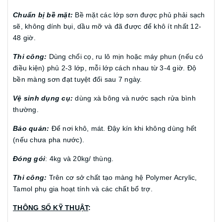
Chuẩn bị bề mặt:
Bề mặt các lớp sơn được phủ phải sạch
sẽ, không dính bụi, dầu mỡ và đã được để khô ít nhất 12-
48 giờ.
Thi công:
Dùng chổi cọ, ru lô mịn hoặc máy phun (nếu có
điều kiện) phủ 2-3 lớp, mỗi lớp cách nhau từ 3-4 giờ. Độ
bền màng sơn đạt tuyệt đối sau 7 ngày.
Vệ sinh dụng cụ:
dùng xà bông và nước sạch rửa bình
thường.
Bảo quản:
Để nơi khô, mát. Đậy kín khi không dùng hết
(nếu chưa pha nước).
Đóng gói
: 4kg và 20kg/ thùng.
Thi công:
Trên cơ sở chất tạo màng hệ Polymer Acrylic,
Tamol phụ gia hoạt tính và các chất bổ trợ.
THÔNG SỐ KỸ THUẬT
: