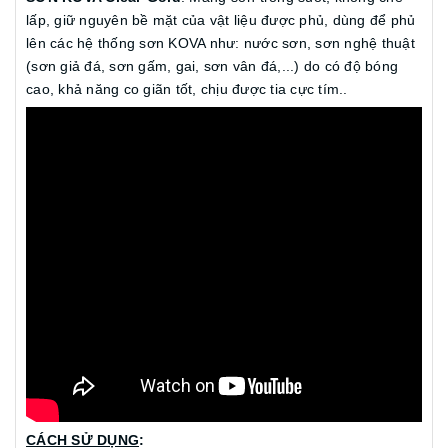
lấp, giữ nguyên bề mặt của vật liệu được phủ, dùng để phủ
lên các hệ thống sơn KOVA như: nước sơn, sơn nghệ thuật
(sơn giả đá, sơn gấm, gai, sơn vân đá,...) do có độ bóng
cao, khả năng co giãn tốt, chịu được tia cực tím..
CÁCH SỬ DỤNG
: