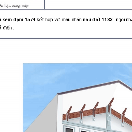
u
kem đậm 1574
kết hợp với màu nhấn
nâu đất 1133
, ngôi nh
 điển .