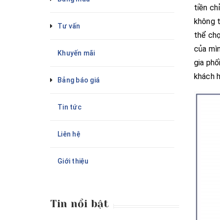
tiền ch
không t
Tư vấn
thể chọ
của mìn
Khuyến mãi
gia phố
khách h
Bảng báo giá
Tin tức
Liên hệ
Giới thiệu
Tin nổi bật