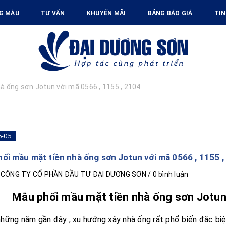
G MÀU
TƯ VẤN
KHUYẾN MÃI
BẢNG BÁO GIÁ
TIN
à ống sơn Jotun với mã 0566 , 1155 , 2104
5-05
ối mầu mặt tiền nhà ống sơn Jotun với mã 0566 , 1155 ,
i
CÔNG TY CỔ PHẦN ĐẦU TƯ ĐẠI DƯƠNG SƠN
/ 0 bình luận
Mẫu phối mầu mặt tiền nhà ống sơn Jotun
hững năm gần đây , xu hướng xây nhà ống rất phổ biến đặc biệt 