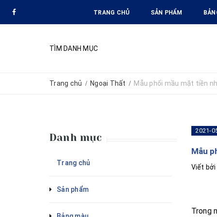
TRANG CHỦ
SẢN PHẨM
BẢN
TÌM DANH MỤC
Trang chủ
Ngoại Thất
Mẫu phối mầu mặt tiền nh
/
/
2021-0
Danh mục
Mẫu ph
Trang chủ
Viết bở
Sản phẩm
Trong n
Bảng màu