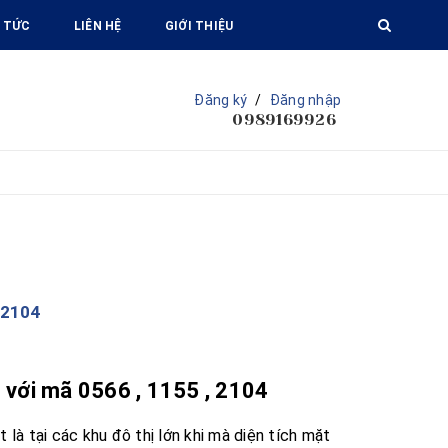
 TỨC
LIÊN HỆ
GIỚI THIỆU
Đăng ký
/
Đăng nhập
0989169926
 2104
 với mã 0566 , 1155 , 2104
là tại các khu đô thị lớn khi mà diện tích mặt