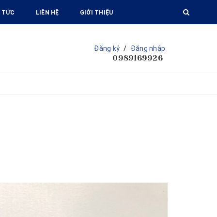
 TỨC
LIÊN HỆ
GIỚI THIỆU
Đăng ký
/
Đăng nhập
0989169926