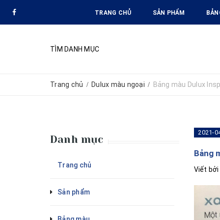
TRANG CHỦ
SẢN PHẨM
BẢN
TÌM DANH MỤC
Trang chủ
Dulux màu ngoại
Bảng màu Dulux Insp
/
/
2021-0
Danh mục
Bảng m
Trang chủ
Viết bở
Sản phẩm
Bảng màu