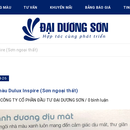
G MÀU
TƯ VẤN
KHUYẾN MÃI
BẢNG BÁO GIÁ
TIN
ire (Sơn ngoại thất)
4-26
àu Dulux Inspire (Sơn ngoại thất)
i
CÔNG TY CỔ PHẦN ĐẦU TƯ ĐẠI DƯƠNG SƠN
/ 0 bình luận