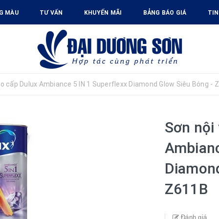
G MÀU
TƯ VẤN
KHUYẾN MÃI
BẢNG BÁO GIÁ
TIN
ao cấp Dulux Ambiance 5 IN 1 Superflexx Diamond Glow Siêu Bóng - 
Sơn nội 
Ambianc
Diamond
Z611B
Đánh giá