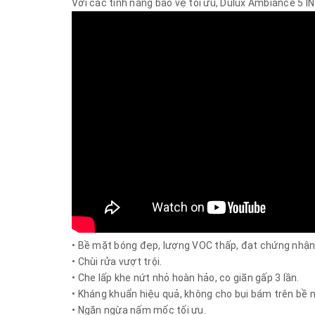
Với các tính năng bảo vệ tối ưu, Dulux Ambiance 5 IN
• Bề mặt bóng đẹp, lượng VOC thấp, đạt chứng nhận
• Chùi rửa vượt trội.
• Che lấp khe nứt nhỏ hoàn hảo, co giãn gấp 3 lần.
• Kháng khuẩn hiệu quả, không cho bụi bám trên bề 
• Ngăn ngừa nấm mốc tối ưu.