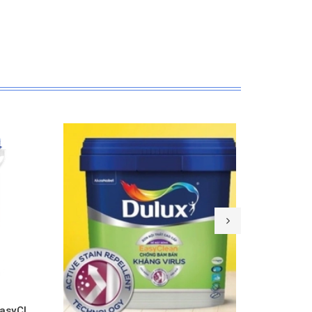
Mua hàng
Xem nhanh
Sơn nội thất cao cấp Dulux EasyClean lau chùi hiệu quả bề mặt bóng - A991B