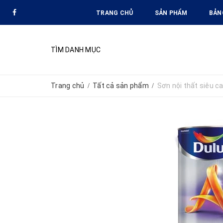
TRANG CHỦ
SẢN PHẨM
BẢN
TÌM DANH MỤC
Trang chủ
Tất cả sản phẩm
Sơn nội thất siêu c
/
/