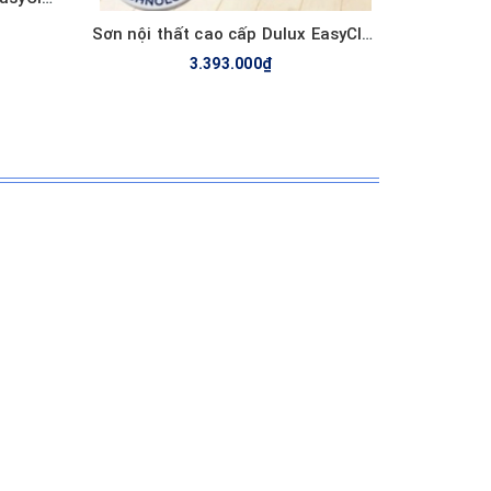
Sơn nội thất cao cấp Dulux EasyClean chống bám bẩn, kháng Virus E017B,
3.393.000₫