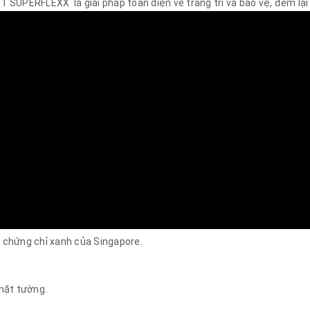
 1 SUPERFLEXX là giải pháp toàn diện về trang trí và bảo vệ, đem lạ
 chứng chỉ xanh của Singapore.
mặt tường.