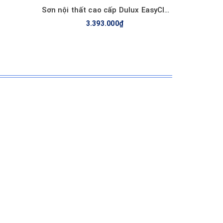
Sơn nội thất cao cấp Dulux EasyClean chống bám bẩn, kháng Virus E017B,
3.393.000₫