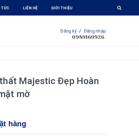
 TỨC
LIÊN HỆ
GIỚI THIỆU
Đăng ký
/
Đăng nhập
0989169926
 thất Majestic Đẹp Hoàn
 mặt mờ
ặt hàng