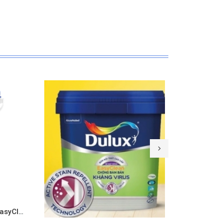
Mua hàng
Xem nhanh
Sơn nội thất cao cấp Dulux EasyClean lau chùi hiệu quả bề mặt bóng - A991B