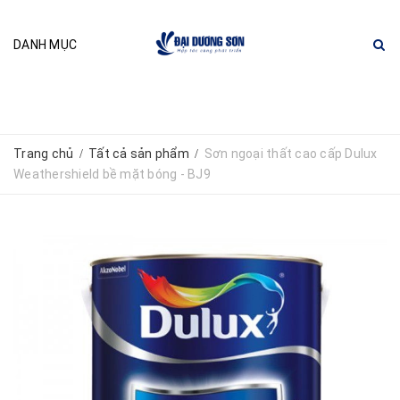
DANH MỤC
Trang chủ
Tất cả sản phẩm
Sơn ngoại thất cao cấp Dulux
/
/
Weathershield bề mặt bóng - BJ9