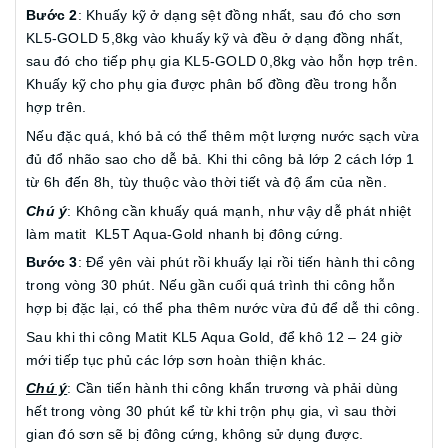
Bước 2
: Khuấy kỹ ở dạng sệt đồng nhất, sau đó cho sơn
KL5-GOLD 5,8kg vào khuấy kỹ và đều ở dạng đồng nhất,
sau đó cho tiếp phụ gia KL5-GOLD 0,8kg vào hỗn hợp trên.
Khuấy kỹ cho phụ gia được phân bố đồng đều trong hỗn
hợp trên.
Nếu đặc quá, khó bả có thể thêm một lượng nước sạch vừa
đủ đổ nhão sao cho dễ bả. Khi thi công bả lớp 2 cách lớp 1
từ 6h đến 8h, tùy thuộc vào thời tiết và độ ẩm của nền.
Chú ý
: Không cần khuấy quá mạnh, như vậy dễ phát nhiệt
làm matit KL5T Aqua-Gold nhanh bị đông cứng.
Bước 3
: Để yên vài phút rồi khuấy lại rồi tiến hành thi công
trong vòng 30 phút. Nếu gần cuối quá trình thi công hỗn
hợp bị đặc lại, có thể pha thêm nước vừa đủ để dễ thi công.
Sau khi thi công Matit KL5 Aqua Gold, để khô 12 – 24 giờ
mới tiếp tục phủ các lớp sơn hoàn thiện khác.
Chú ý
: Cần tiến hành thi công khẩn trương và phải dùng
hết trong vòng 30 phút kể từ khi trộn phụ gia, vì sau thời
gian đó sơn sẽ bị đông cứng, không sử dụng được.