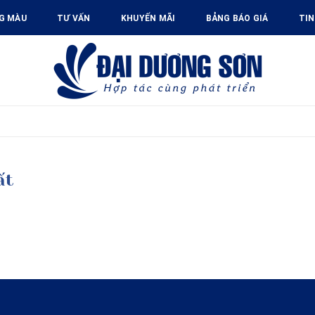
G MÀU
TƯ VẤN
KHUYẾN MÃI
BẢNG BÁO GIÁ
TIN
ất