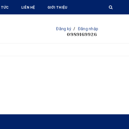
 TỨC
LIÊN HỆ
GIỚI THIỆU
Đăng ký
/
Đăng nhập
0989169926